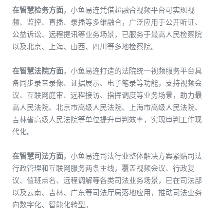
在智慧检务方面
，小鱼易连
凭借
超融合视频平台
可
实现视
频、监控、直播、录播等多维融合，广泛应用于公开听证、
公益诉讼、远程提讯等业务
场景
，已服务于
最高人民
检察院
以及北京、
上海
、
山西
、
四川
等多地检察院。
在智慧
法院
方面
，
小鱼易连
打造
的
法院
统一
视频
服务
平台
具
备同步录音录像、证据展示、电子笔录等功能，支持视频会
议、
互联网
庭审
、
远程接访
、
指挥调度
等
业务
场景
，助力最
高
人民法院
、北京
市
高级人民法院
、
上海
市
高级人民法院
、
吉林
省
高级人民法院
等单位提升审判效率
，
实现
审判
工作现
代化
。
在智慧司法方面
，
小鱼易连
司法
行业
整体
解决方案
紧贴
司法
行政管理
和
互联网
服务
两条
主线
，覆盖视频会议、行政复
议、值班点名、远程调解等
各类
司法
业务
场景
，已在司法部
以及云南、吉林、广东等司法厅局落地应用，推动司法业务
向
数字化、智能化转型。