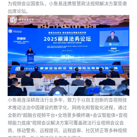
支持中心
为视频会议国家队，小鱼易连携
智慧政法视频解决方案
受邀
水利行业
出席
论坛
。
公司新闻
立即试用
金融行业
联系我们
联系电话：400-900-3567
加入我们
小鱼易连深耕政法行业多年，致力于以自主创新的
音视频
技
术
推动
法治
中国
建设
的
数字化
、
网络化
和
智能化
进程
，
通过
全新的
“
超融合视频平台+全场景多模终端+会议智能体+音视
频能力底座”
视频
会议
解决
方案
可
覆盖
政法
行业
视频会议
会
商
、
移动
警务
、
远程
提讯
、
远程
庭审
、
社区
矫正
等
多种
视频