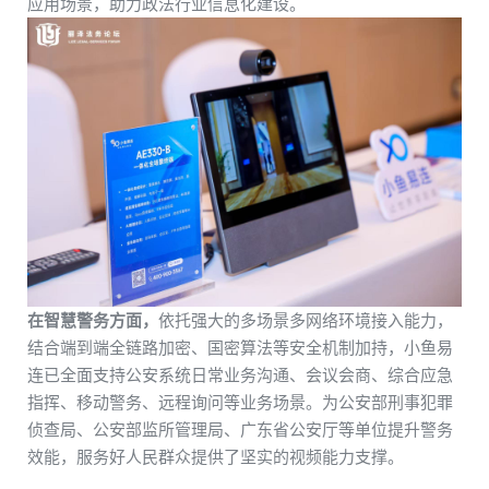
应用
场景
，
助力
政法
行业
信息
化
建设
。
在
智慧
警务
方面
，
依托
强大
的
多场景
多
网络
环境
接入能力
，
结合端到端全链路加密、国密算法等安全机制加持，
小鱼易
连
已
全面
支持
公安系统
日常业务沟通、会议会商、
综合应急
指挥
、移动警务、
远程
询问
等
业务
场景
。
为
公安部
刑事犯罪
侦查局
、
公安部
监所
管理局
、
广
东
省
公安厅
等
单位
提升
警务
效能
，
服务
好
人民
群众
提供
了
坚实
的
视频
能力
支撑
。