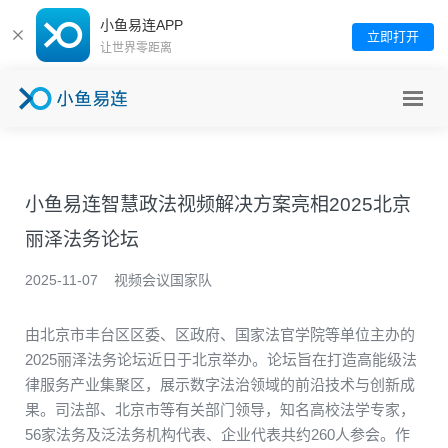
小鱼易连APP
立即打开
让世界零距离
产品服务
小鱼易连智慧政法视频解决方案亮相2025北京
超融合视频平台
解决方案
丽泽法务论坛
全连接视频终端
政务行业
核心优势
2025-11-07
视频会议国家队
泛业务开发底座
智能硬件
政法行业
由北京市丰台区
区
委、
区政府
、
国家
法官学院
等
单位
主办的
关于我们
2025丽泽法务论坛
近日于北京举办
。
论坛旨在打造高能级法
软件客户端
企业集团
律服务产业集聚区，展示数字法治领域的前沿技术与创新成
公司介绍
下载中心
果
。司法部、北京市等有关部门领导，知名高校法学专家，
应急行业
56家法务及泛法务机构代表、企业代表共约260人参会。
作
公司荣誉