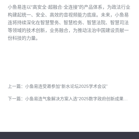
小鱼易连
以
“
高安全·超融合·全连接
”
的
产品体系
，
为政法行业
构建
起
统一、安全、高效的
音视频
能力底座。未来，小鱼易
连将持续深化在
智慧
警务
、
智慧检务、智慧法院、智慧司法
等领域的
技术
创新，
业务
融合
，
为推动
法治
中国
建设
贡献
一
份
科技
的
力量。
上一篇：
小鱼易连受邀参加“新水论坛2025学术会议”
下一篇：
小鱼易连气象解决方案入选“2025数字政府创新成果与实践案例”